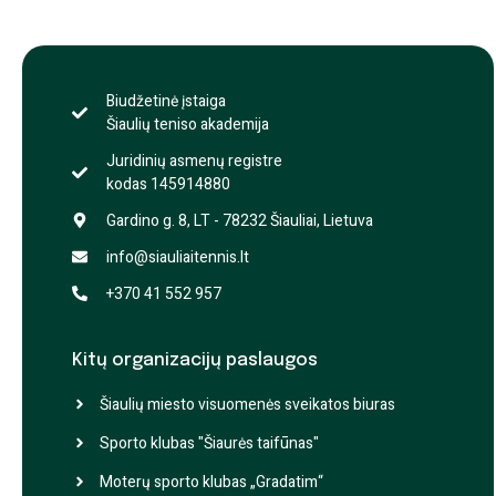
Biudžetinė įstaiga
Šiaulių teniso akademija
Juridinių asmenų registre
kodas 145914880
Gardino g. 8, LT - 78232 Šiauliai, Lietuva
info@siauliaitennis.lt
+370 41 552 957
Kitų organizacijų paslaugos
Šiaulių miesto visuomenės sveikatos biuras
Sporto klubas "Šiaurės taifūnas"
Moterų sporto klubas „Gradatim“