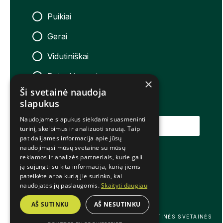
Puikiai
Gerai
Vidutiniškai
Patenkinamai
×
Ši svetainė naudoja
Neigiamai
slapukus
Naudojame slapukus siekdami suasmeninti
ĮVERTINTI
turinį, skelbimus ir analizuoti srautą. Taip
pat dalijamės informacija apie jūsų
naudojimąsi mūsų svetaine su mūsų
reklamos ir analizės partneriais, kurie gali
© 2025 Šiaulių teniso akademija
ją sujungti su kita informacija, kurią jiems
pateikėte arba kurią jie surinko, kai
naudojatės jų paslaugomis.
Skaityti daugiau
AŠ SUTINKU
AŠ NESUTINKU
INTERNETINĖS SVETAINĖS