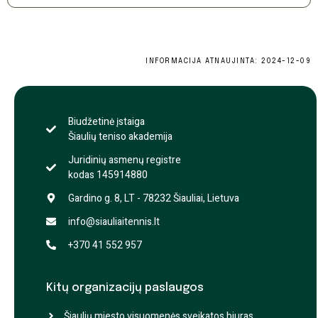
INFORMACIJA ATNAUJINTA: 2024-12-09
Biudžetinė įstaiga
Šiaulių teniso akademija
Juridinių asmenų registre
kodas 145914880
Gardino g. 8, LT - 78232 Šiauliai, Lietuva
info@siauliaitennis.lt
+370 41 552 957
Kitų organizacijų paslaugos
Šiaulių miesto visuomenės sveikatos biuras