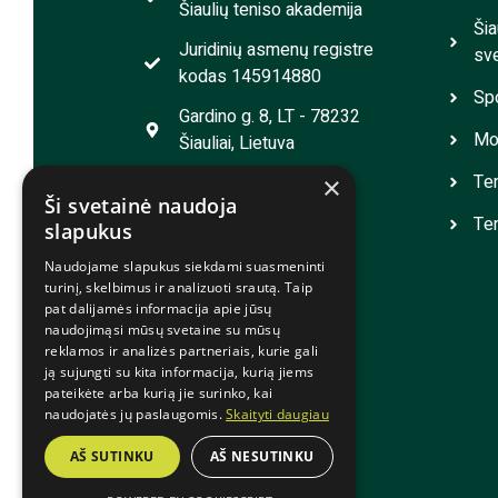
Šiaulių teniso akademija
Šia
Juridinių asmenų registre
sve
kodas 145914880
Spo
Gardino g. 8, LT - 78232
Mot
Šiauliai, Lietuva
Ten
×
info@siauliaitennis.lt
Ši svetainė naudoja
+370 41 552 957
Ten
slapukus
Naudojame slapukus siekdami suasmeninti
turinį, skelbimus ir analizuoti srautą. Taip
pat dalijamės informacija apie jūsų
naudojimąsi mūsų svetaine su mūsų
reklamos ir analizės partneriais, kurie gali
ją sujungti su kita informacija, kurią jiems
pateikėte arba kurią jie surinko, kai
naudojatės jų paslaugomis.
Skaityti daugiau
© 2025 Šiaulių teniso akademija
AŠ SUTINKU
AŠ NESUTINKU