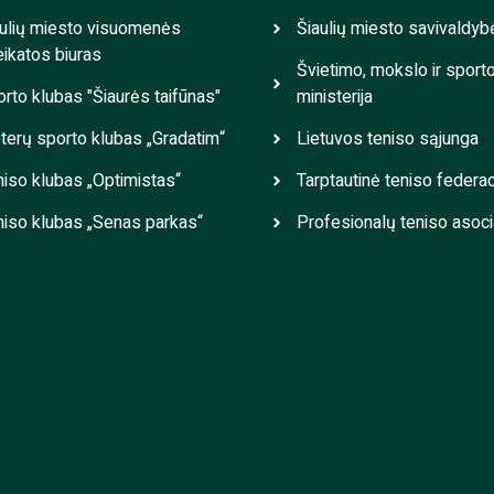
ulių miesto visuomenės
Šiaulių miesto savivaldyb
ikatos biuras
Švietimo, mokslo ir sport
rto klubas "Šiaurės taifūnas"
ministerija
erų sporto klubas „Gradatim“
Lietuvos teniso sąjunga
iso klubas „Optimistas“
Tarptautinė teniso federac
iso klubas „Senas parkas“
Profesionalų teniso asoci