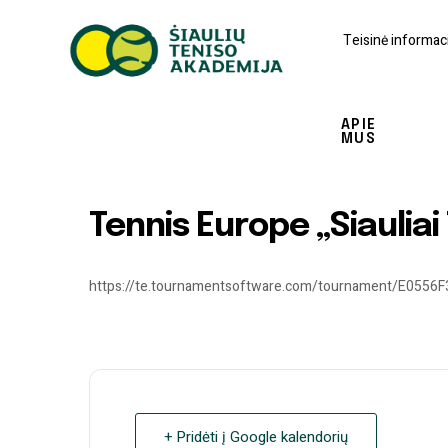
Teisinė informaci
APIE
MUS
Tennis Europe „Siaulia
https://te.tournamentsoftware.com/tournament/E055
+ Pridėti į Google kalendorių