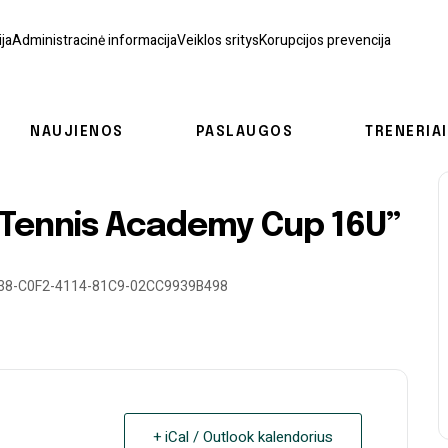
ja
Administracinė informacija
Veiklos sritys
Korupcijos prevencija
NAUJIENOS
PASLAUGOS
TRENERIAI
i Tennis Academy Cup 16U”
6F38-C0F2-4114-81C9-02CC9939B498
+ iCal / Outlook kalendorius