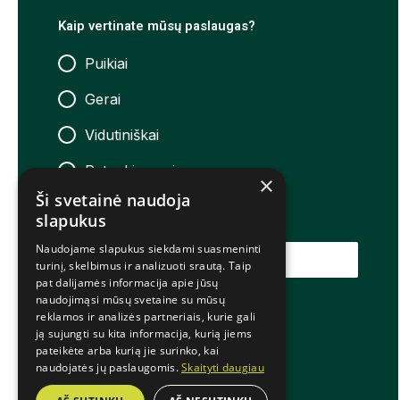
Kaip vertinate mūsų paslaugas?
Puikiai
Gerai
Vidutiniškai
Patenkinamai
×
Ši svetainė naudoja
Neigiamai
slapukus
Naudojame slapukus siekdami suasmeninti
ĮVERTINTI
turinį, skelbimus ir analizuoti srautą. Taip
pat dalijamės informacija apie jūsų
naudojimąsi mūsų svetaine su mūsų
reklamos ir analizės partneriais, kurie gali
© 2025 Šiaulių teniso akademija
ją sujungti su kita informacija, kurią jiems
pateikėte arba kurią jie surinko, kai
naudojatės jų paslaugomis.
Skaityti daugiau