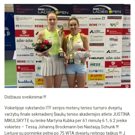
Didžiausi sveikinimai !!!
Vokietijoje vykstančio ITF serijos moterų teniso turnyro dvejetų
varžybų finale sekmadienį Šiaulių teniso akademijos atletė JUSTINA
MIKULSKYTĖ su lenke Martyna Kubka per 61 minutę 6:1, 6:2 įveikė
vokietes – Tessą Johanną Brockmann bei Nastasją Schunk !!!
Lietuvė su porininke pelnė po 75 WTA dvejetų reitingo taškus !!! J.