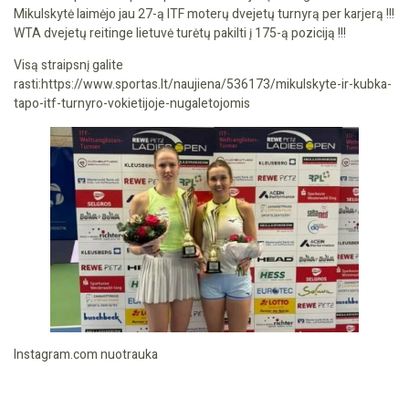
Mikulskytė laimėjo jau 27-ą ITF moterų dvejetų turnyrą per karjerą !!!
WTA dvejetų reitinge lietuvė turėtų pakilti į 175-ą poziciją !!!
Visą straipsnį galite
rasti:https://www.sportas.lt/naujiena/536173/mikulskyte-ir-kubka-
tapo-itf-turnyro-vokietijoje-nugaletojomis
Instagram.com nuotrauka