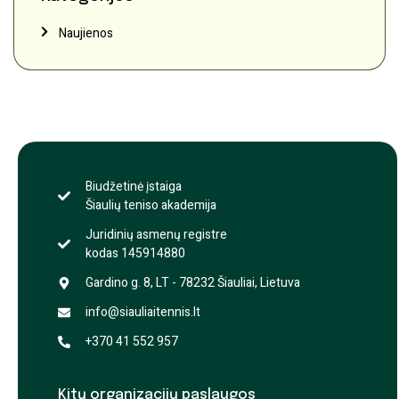
Naujienos
Biudžetinė įstaiga
Šiaulių teniso akademija
Juridinių asmenų registre
kodas 145914880
Gardino g. 8, LT - 78232 Šiauliai, Lietuva
info@siauliaitennis.lt
+370 41 552 957
Kitų organizacijų paslaugos