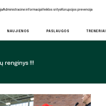
ja
Administracinė informacija
Veiklos sritys
Korupcijos prevencija
NAUJIENOS
PASLAUGOS
TRENERIAI
 renginys !!!