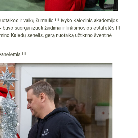
uotaikos ir vaikų šurmulio !!! Įvyko Kalėdinis akademijos
buvo suorganizuoti žaidimai ir linksmosios estafetės !!!
mino Kalėdų senelis, gerą nuotaiką užtikrino šventinė
vanėlėmis !!!