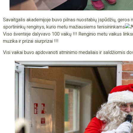
Savaitgalis akademijoje buvo pilnas nuostabių įspūdžių, geros n
sportininkų renginys, kurio metu mažiausiems tenisininkams
Viso šventėje dalyvavo 100 vaikų !!! Renginio metu vaikus links
muzika ir prizai siurprizai !!!
Visi vaikai buvo apdovanoti atminimo medaliais ir saldžiomis do