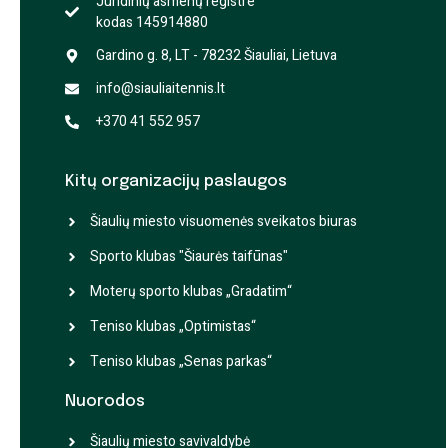
Juridinių asmenų registre
kodas 145914880
Gardino g. 8, LT - 78232 Šiauliai, Lietuva
info@siauliaitennis.lt
+370 41 552 957
Kitų organizacijų paslaugos
Šiaulių miesto visuomenės sveikatos biuras
Sporto klubas "Šiaurės taifūnas"
Moterų sporto klubas „Gradatim“
Teniso klubas „Optimistas“
Teniso klubas „Senas parkas“
Nuorodos
Šiaulių miesto savivaldybė