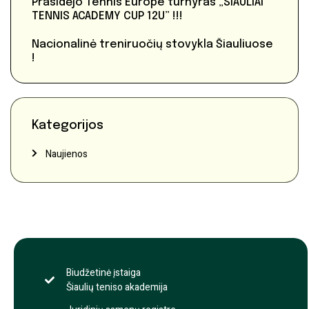
Prasidėjo Tennis Europe turnyras „SIAULIAI
TENNIS ACADEMY CUP 12U” !!!
Nacionalinė treniruočių stovykla Šiauliuose
!
Kategorijos
Naujienos
Biudžetinė įstaiga
Šiaulių teniso akademija