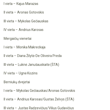
I vieta – Kajus Marazas
II vieta – Aronas Gotovskis
III vieta – Mykolas Gečiauskas
IV vieta – Andrius Karosas
Mergaičių vienetai
I vieta – Monika Makreckaja
II vieta – Diana Žilytė-De Oliveira Preda
III vieta – Luknė Janušauskaitė (ŠTA)
IV vieta – Ugnė Kozins
Berniukų dvejetai
I vieta – Mykolas Gečiauskas/Aronas Gotovskis
II vieta – Andrius Karosas/Gustas Želvys (ŠTA)
III vieta – Justas Radzevičius/Vilius Gudavičius