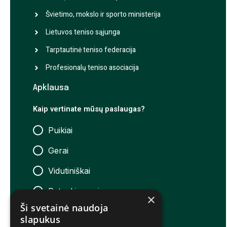
Švietimo, mokslo ir sporto ministerija
Lietuvos teniso sąjunga
Tarptautinė teniso federacija
Profesionalų teniso asociacija
Apklausa
Kaip vertinate mūsų paslaugas?
Puikiai
Gerai
Vidutiniškai
Patenkinamai
×
Ši svetainė naudoja
Neigiamai
slapukus