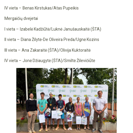
IV vieta – Benas Kirstukas/Atas Pupeikis
Mergaičių dvejetai
I vieta – Izabelė Kadžiūtė/Luknė Janušauskaitė (ŠTA)
II vieta – Diana Žilytė-De Oliveira Preda/Ugnė Kozins
III vieta – Ana Zakaraitė (ŠTA)/Olivija Kuktoraitė
IV vieta – Jonė Džiaugytė (ŠTA)/Smiltė Žilevičiūtė