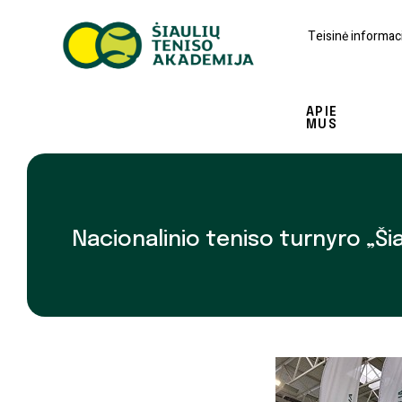
Teisinė informaci
APIE
MUS
Nacionalinio teniso turnyro „Šiaul