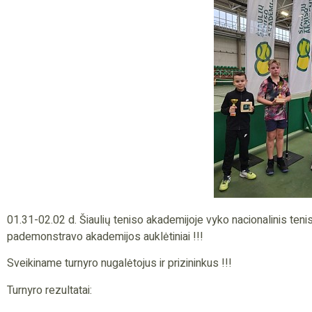
01.31-02.02 d. Šiaulių teniso akademijoje vyko nacionalinis tenis
pademonstravo akademijos auklėtiniai !!!
Sveikiname turnyro nugalėtojus ir prizininkus !!!
Turnyro rezultatai: