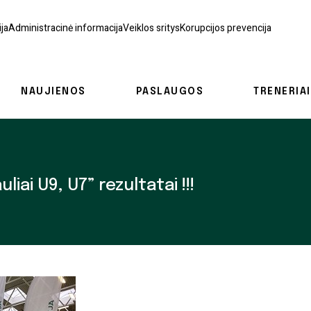
ja
Administracinė informacija
Veiklos sritys
Korupcijos prevencija
NAUJIENOS
PASLAUGOS
TRENERIAI
iai U9, U7” rezultatai !!!