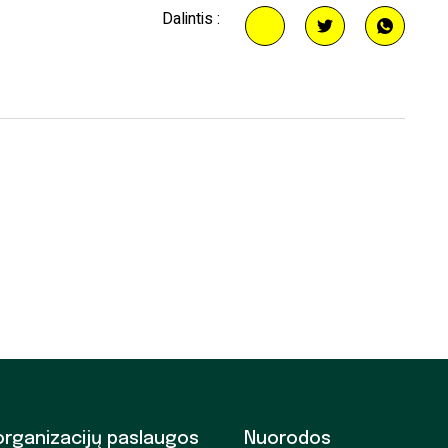
Dalintis :
organizacijų paslaugos
Nuorodos