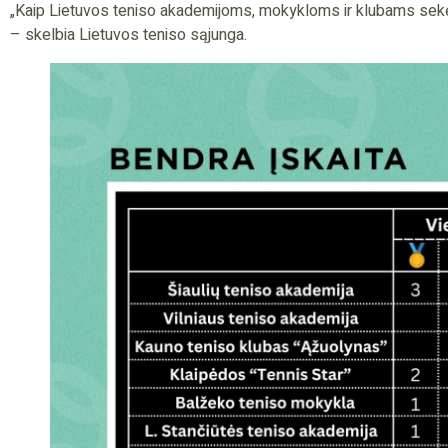
„Kaip Lietuvos teniso akademijoms, mokykloms ir klubams sekė
– skelbia Lietuvos teniso sąjunga.