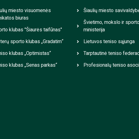
ulių miesto visuomenės
Šiaulių miesto savivaldyb
ikatos biuras
Švietimo, mokslo ir sport
rto klubas "Šiaurės taifūnas"
ministerija
erų sporto klubas „Gradatim“
Lietuvos teniso sąjunga
iso klubas „Optimistas“
Tarptautinė teniso federac
iso klubas „Senas parkas“
Profesionalų teniso asoci