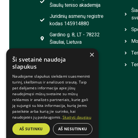
Šiaulių teniso akademija
Šia
Juridinių asmenų registre
sve
kodas 145914880
Spo
Gardino g. 8, LT - 78232
Mot
Šiauliai, Lietuva
Ten
info@siauliaitennis.lt
×
Ši svetainė naudoja
+370 41 552 957
Ten
slapukus
Naudojame slapukus siekdami suasmeninti
turinį, skelbimus ir analizuoti srautą. Taip
pat dalijamės informacija apie jūsų
naudojimąsi mūsų svetaine su mūsų
reklamos ir analizės partneriais, kurie gali
ją sujungti su kita informacija, kurią jiems
pateikėte arba kurią jie surinko, kai
naudojatės jų paslaugomis.
Skaityti daugiau
© 2025 Šiaulių teniso akademija
AŠ SUTINKU
AŠ NESUTINKU