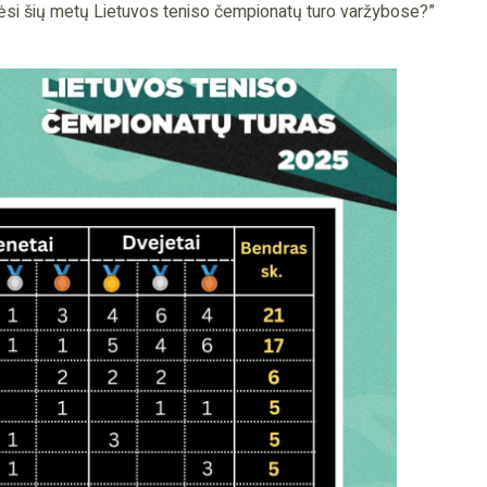
si šių metų Lietuvos teniso čempionatų turo varžybose?”