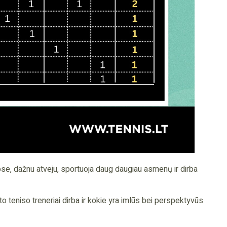
ose, dažnu atveju, sportuoja daug daugiau asmenų ir dirba
to teniso treneriai dirba ir kokie yra imlūs bei perspektyvūs