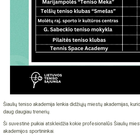
Šiaulių teniso akademija lenkia didžiųjų miestų akademijas, kuri
daug daugiau trenerių.
Ši suvestinė puikiai atskleidžia kokie profesionalūs Šiaulių mies
akademijos sportininkai.