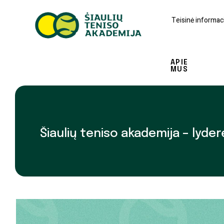
Teisinė informaci
APIE
MUS
Šiaulių teniso akademija – lyder