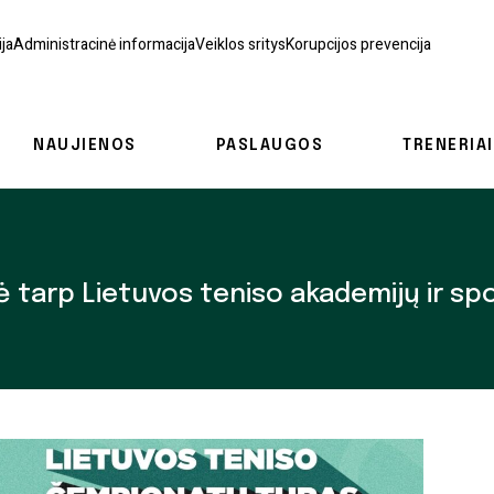
ja
Administracinė informacija
Veiklos sritys
Korupcijos prevencija
NAUJIENOS
PASLAUGOS
TRENERIAI
ė tarp Lietuvos teniso akademijų ir spo