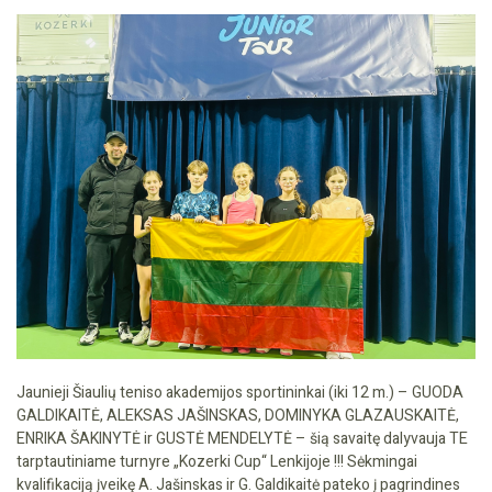
Jaunieji Šiaulių teniso akademijos sportininkai (iki 12 m.) – GUODA
GALDIKAITĖ, ALEKSAS JAŠINSKAS, DOMINYKA GLAZAUSKAITĖ,
ENRIKA ŠAKINYTĖ ir GUSTĖ MENDELYTĖ – šią savaitę dalyvauja TE
tarptautiniame turnyre „Kozerki Cup“ Lenkijoje !!! Sėkmingai
kvalifikaciją įveikę A. Jašinskas ir G. Galdikaitė pateko į pagrindines