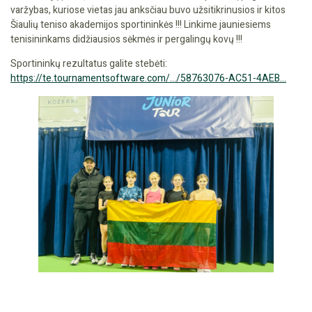
varžybas, kuriose vietas jau anksčiau buvo užsitikrinusios ir kitos
Šiaulių teniso akademijos sportininkės !!! Linkime jauniesiems
tenisininkams didžiausios sėkmės ir pergalingų kovų !!!
Sportininkų rezultatus galite stebėti:
https://te.tournamentsoftware.com/…/58763076-AC51-4AEB…