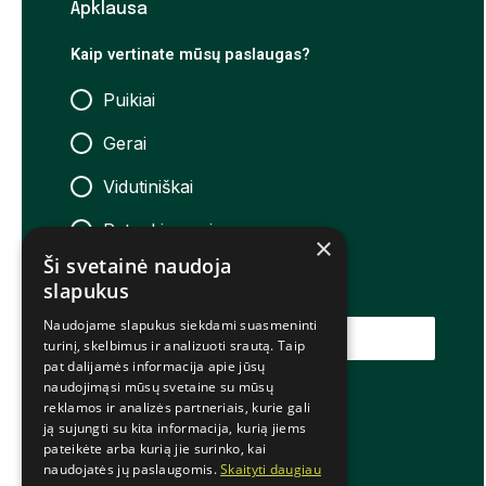
Apklausa
Kaip vertinate mūsų paslaugas?
Puikiai
Gerai
Vidutiniškai
Patenkinamai
×
Ši svetainė naudoja
Neigiamai
slapukus
Naudojame slapukus siekdami suasmeninti
ĮVERTINTI
turinį, skelbimus ir analizuoti srautą. Taip
pat dalijamės informacija apie jūsų
naudojimąsi mūsų svetaine su mūsų
reklamos ir analizės partneriais, kurie gali
© 2025 Šiaulių teniso akademija
ją sujungti su kita informacija, kurią jiems
pateikėte arba kurią jie surinko, kai
naudojatės jų paslaugomis.
Skaityti daugiau