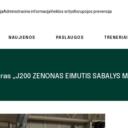
ja
Administracinė informacija
Veiklos sritys
Korupcijos prevencija
NAUJIENOS
PASLAUGOS
TRENERIAI
rnyras „J200 ZENONAS EIMUTIS SABALYS 