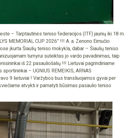
este – Tarptautinės teniso federacijos (ITF) jaunių iki 18 m.
LYS MEMORIAL CUP 2026” !!! A. a. Zenono Eimučio
iuose įkurta Šiaulių teniso mokykla, dabar – Šiaulių teniso
nizuojamam turnyrui suteiktas jo vardo pavadinimas, taip
nisininkai iš 22 pasauliošalių !!! Lietuvai pagrindiniame
mijos sportininkai – UGNIUS REMEIKIS, ARNAS
o 9 lietuviai ! Varžybos bus transliuojamos gyvai per
iečiame atvykti ir pamatyti būsimas pasaulio teniso