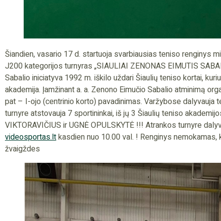
Šiandien, vasario 17 d. startuoja svarbiausias teniso renginys mi
J200 kategorijos turnyras „SIAULIAI ZENONAS EIMUTIS SABA
Sabalio iniciatyva 1992 m. iškilo uždari Šiaulių teniso kortai, kur
akademija. Įamžinant a. a. Zenono Eimučio Sabalio atminimą orga
pat – I-ojo (centrinio korto) pavadinimas. Varžybose dalyvauja te
turnyre atstovauja 7 sportininkai, iš jų 3 Šiaulių teniso akade
VIKTORAVIČIUS ir UGNĖ OPULSKYTĖ !!! Atrankos turnyre dalyvav
videosportas.lt
kasdien nuo 10.00 val. ! Renginys nemokamas, kv
žvaigždes